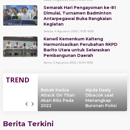
Semarak Hari Pengayoman ke-81
Dimulai, Turnamen Badminton
Antarpegawai Buka Rangkaian
Kegiatan
Selasa, 4 Agustus 2026 | 15:30 WIB
Kanwil Kemenkum Kalteng
Harmonisasikan Perubahan RKPD
Barito Utara untuk Selaraskan
Pembangunan Daerah
Senin, 3 Agustus 2026 | 10:44 WIB
TREND
Redeem Code’
enshin Impact
Babak Kedua
Aipda Daely
erbaru April
Attack On Titan
Dibacok saat
021, Segera
Akan Rilis Pada
Menangkap
mbil
2022
Buronan Polisi
Berita Terkini