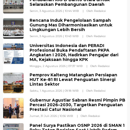
Selaraskan Pembangunan Daerah
Senin, 3 Agustus 2026 | 10:44 WIB
Oleh Redaksi
Rencana Induk Pengelolaan Sampah
Gunung Mas Diharmonisasikan untuk
Lingkungan Lebih Bersih
Senin, 3 Agustus 2026 | 10:43 WIB
Oleh Redaksi
Universitas Indonesia dan PERADI
Profesional Buka Pendaftaran PKPA
Angkatan I 2026, Hadirkan Pengajar dari
MA, Kejaksaan hingga KPK
Minggu, 2 Agustus 2026 | 07:37 WIB
Oleh Redaksi
Pemprov Kalteng Matangkan Persiapan
HUT Ke-81 RI Lewat Penguatan Sinergi
Lintas Sektor
Sabtu, 1 Agustus 2026 | 09:18 WIB
Oleh Redaksi
Gubernur Agustiar Sabran Resmi Pimpin PB
Percasi 2026–2030, Targetkan Penguatan
Prestasi Catur Nasional
Jumat, 31 Juli 2026 | 10:56 WIB
Oleh Redaksi
Panel Surya Pastikan OSNP 2026 di SMAN 1