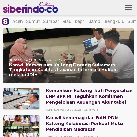
Skip
to
content
Aceh
Sumut
Sumbar
Riau
Kepri
Jambi
Bengkulu
Sum
Jumat, 7 Agustus 2026 | 10:32 WIB
Kanwil Kemenkum Kalteng Dorong Sukamara
Tingkatkan Kualitas Layanan Informasi Hukum
melalui JDIH
Kemenkum Kalteng Ikuti Penyerahan
LHP BPK RI, Teguhkan Komitmen
Pengelolaan Keuangan Akuntabel
Kamis, 6 Agustus 2026 | 09:18 WIB
Kanwil Kemenag dan BAN-PDM
Kalteng Kolaborasi Perkuat Mutu
Pendidikan Madrasah
Rabu, 5 Agustus 2026 | 09:28 WIB